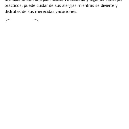
prácticos, puede cuidar de sus alergias mientras se divierte y
disfrutas de sus merecidas vacaciones.
Leer artículo
2023-05-02 19:49:33
Recomendaciones para pacientes