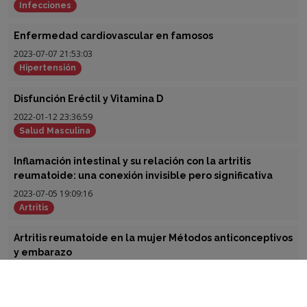
Infecciones
Enfermedad cardiovascular en famosos
2023-07-07 21:53:03
Hipertensión
Disfunción Eréctil y Vitamina D
2022-01-12 23:36:59
Salud Masculina
Inflamación intestinal y su relación con la artritis
reumatoide: una conexión invisible pero significativa
2023-07-05 19:09:16
Artritis
Artritis reumatoide en la mujer Métodos anticonceptivos
y embarazo
2022-12-02 18:15:13
Artritis