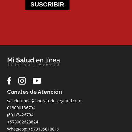
SUSCRIBIR
Canales de Atención
saludenlinea@laboratorioslegrand.com
018000186704
(601)7426704
+573002623824
Whatsapp: +573105818819