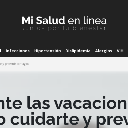
l
Infecciones
Hipertensión
Dislipidemia
Alergias
VIH
e y prevenir contagios
nte las vacacio
 cuidarte y pre