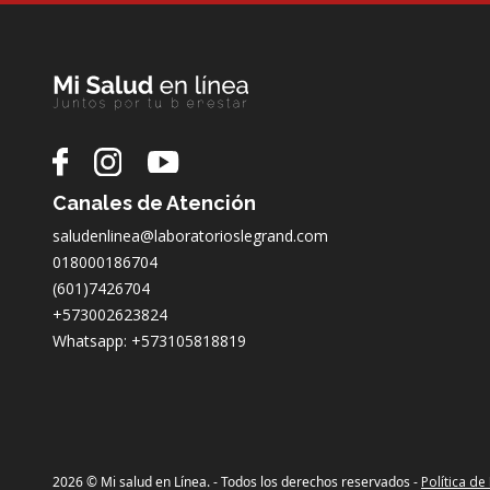
Canales de Atención
saludenlinea@laboratorioslegrand.com
018000186704
(601)7426704
+573002623824
Whatsapp: +573105818819
2026 © Mi salud en Línea. - Todos los derechos reservados -
Política d