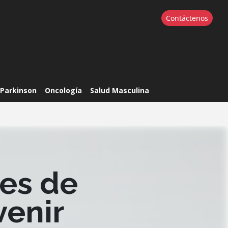
Contáctenos
Parkinson
Oncología
Salud Masculina
Comparte este artículo
nes de
venir