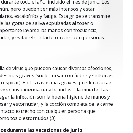
durante todo el año, incluido el mes de junio. Los
omún, pero pueden ser más intensos y estar
res, escalofríos y fatiga. Esta gripe se transmite
 las gotas de saliva expulsadas al toser o
importante lavarse las manos con frecuencia,
nudar, y evitar el contacto cercano con personas
ia de virus que pueden causar diversas afecciones,
es más graves. Suele cursar con fiebre y síntomas
ra respirar). En los casos más graves, pueden causar
o, insuficiencia renal e, incluso, la muerte. Las
gar la infección son la buena higiene de manos y
 toser y estornudar) y la cocción completa de la carne
contacto estrecho con cualquier persona que
como tos o estornudos (3).
s durante las vacaciones de junio: