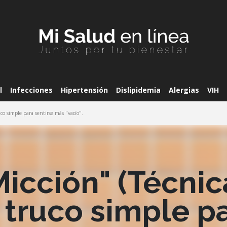
l
Infecciones
Hipertensión
Dislipidemia
Alergias
VIH
uco simple para sentirse más "vacío".
Micción" (Técnic
 truco simple p