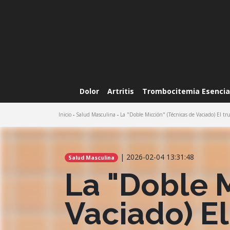
Dolor
Artritis
Trombocitemia Esencia
Inicio
-
Salud Masculina
-
La "Doble Micción" (Técnicas de Vaciado) El tr
| 2026-02-04 13:31:48
Salud Masculina
La "Doble 
Vaciado) El