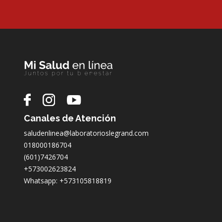
Canales de Atención
saludenlinea@laboratorioslegrand.com
018000186704
(601)7426704
+573002623824
Whatsapp: +573105818819