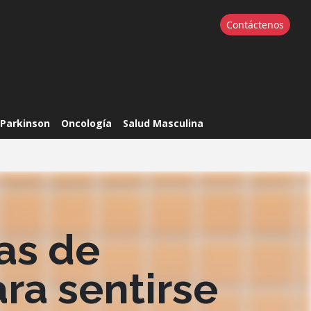
Contáctenos
Parkinson
Oncología
Salud Masculina
Comparte este artículo
as de
ara sentirse