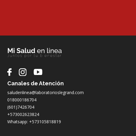
Canales de Atención
saludenlinea@laboratorioslegrand.com
018000186704
(601)7426704
+573002623824
Whatsapp: +573105818819