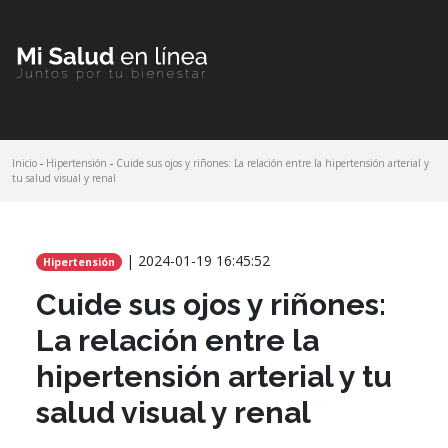
Inicio
-
Hipertensión
-
Cuide sus ojos y riñones: La relación entre la hipertensión arterial y
Comparte este artículo
tu salud visual y renal
| 2024-01-19 16:45:52
Hipertensión
Cuide sus ojos y riñones:
La relación entre la
hipertensión arterial y tu
salud visual y renal