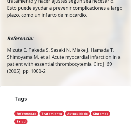
tratamiento y hacer ajustes según sea necesario.
Esto puede ayudar a prevenir complicaciones a largo
plazo, como un infarto de miocardio.
Referencia:
Mizuta E, Takeda S, Sasaki N, Miake J, Hamada T,
Shimoyama M, et al. Acute myocardial infarction in a
patient with essential thrombocytemia. Circ J, 69
(2005), pp. 1000-2
Tags
Enfermedad
Tratamiento
Autocuidado
Sintomas
Salud