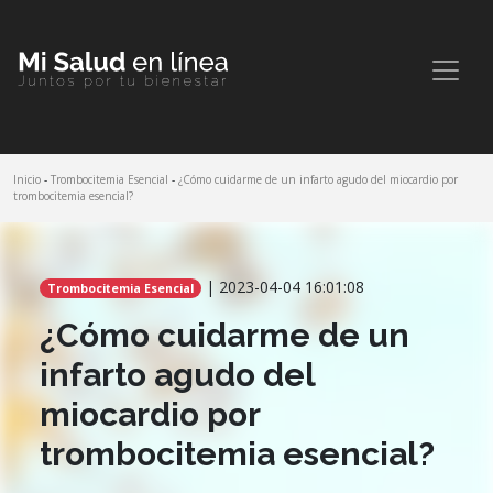
Inicio
-
Trombocitemia Esencial
-
¿Cómo cuidarme de un infarto agudo del miocardio por
trombocitemia esencial?
Comparte este artículo
| 2023-04-04 16:01:08
Trombocitemia Esencial
¿Cómo cuidarme de un
infarto agudo del
miocardio por
trombocitemia esencial?