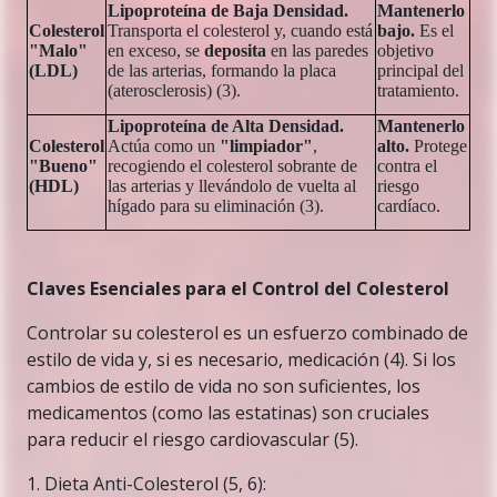
Lipoproteína de Baja Densidad.
Mantenerlo
Colesterol
Transporta el colesterol y, cuando está
bajo.
Es el
"Malo"
en exceso, se
deposita
en las paredes
objetivo
(LDL)
de las arterias, formando la placa
principal del
(aterosclerosis) (3).
tratamiento.
Lipoproteína de Alta Densidad.
Mantenerlo
Colesterol
Actúa como un
"limpiador"
,
alto.
Protege
"Bueno"
recogiendo el colesterol sobrante de
contra el
(HDL)
las arterias y llevándolo de vuelta al
riesgo
hígado para su eliminación (3).
cardíaco.
Claves Esenciales para el Control del Colesterol
Controlar su colesterol es un esfuerzo combinado de
estilo de vida y, si es necesario, medicación (4). Si los
cambios de estilo de vida no son suficientes, los
medicamentos (como las estatinas) son cruciales
para reducir el riesgo cardiovascular (5).
1. Dieta Anti-Colesterol (5, 6):